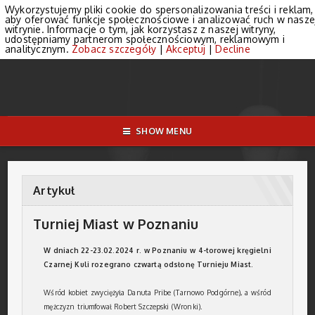
Wykorzystujemy pliki cookie do spersonalizowania treści i reklam,
aby oferować funkcje społecznościowe i analizować ruch w nasze
witrynie. Informacje o tym, jak korzystasz z naszej witryny,
udostępniamy partnerom społecznościowym, reklamowym i
analitycznym.
Zobacz szczegóły
|
Akceptuj
|
Decline
SHOW MENU
Artykuł
Turniej Miast w Poznaniu
W dniach 22-23.02.2024 r. w Poznaniu w 4-torowej kręgielni
Czarnej Kuli rozegrano czwartą odsłonę Turnieju Miast.
Wśród kobiet zwyciężyła Danuta Pribe (Tarnowo Podgórne), a wśród
mężczyzn triumfował Robert Szczepski (Wronki).