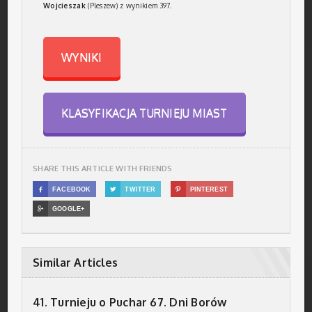
Wojcieszak
(Pleszew) z wynikiem 397.
WYNIKI
KLASYFIKACJA TURNIEJU MIAST
SHARE THIS ARTICLE WITH FRIENDS

FACEBOOK

TWITTER

PINTEREST

GOOGLE+
Similar Articles
41. Turnieju o Puchar 67. Dni Borów