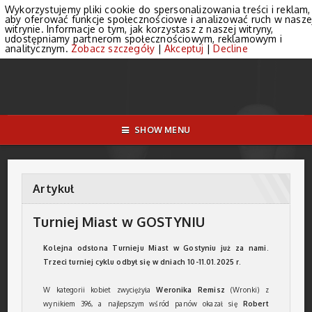
Wykorzystujemy pliki cookie do spersonalizowania treści i reklam,
aby oferować funkcje społecznościowe i analizować ruch w nasze
witrynie. Informacje o tym, jak korzystasz z naszej witryny,
udostępniamy partnerom społecznościowym, reklamowym i
analitycznym.
Zobacz szczegóły
|
Akceptuj
|
Decline
SHOW MENU
Artykuł
Turniej Miast w GOSTYNIU
Kolejna odsłona Turnieju Miast w Gostyniu już za nami.
Trzeci turniej cyklu odbył się w dniach 10-11.01.2025 r.
W kategorii kobiet zwyciężyła
Weronika Remisz
(Wronki) z
wynikiem 396, a najlepszym wśród panów okazał się
Robert