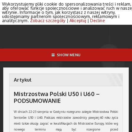
Wykorzystujemy pliki cookie do spersonalizowania treści i reklam,
aby oferować funkcje społecznościowe i analizować ruch w nasze
witrynie. Informacje o tym, jak korzystasz z naszej witryny,
udostępniamy partnerom społecznościowym, reklamowym i
analitycznym.
Zobacz szczegóły
|
Akceptuj
|
Decline
SHOW MENU
Artykuł
Mistrzostwa Polski U50 i U60 –
PODSUMOWANIE
W dniach 22-23 sierpnia w Gostyniu rozegrano zaległe Mistrzostwa Polski
Seniorów U50 i U60. Podczas mistrzostw zawodnicy powyżej 60 roku życia
mieli także okazję zagrać w kwalifikacjach do Mistrzostw Europy, które wg
nowego terminu mają być rozegrane przed