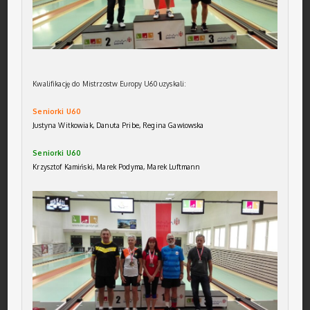
Kwalifikację do Mistrzostw Europy U60 uzyskali:
Seniorki U60
Justyna Witkowiak, Danuta Pribe, Regina Gawłowska
Seniorki U60
Krzysztof Kamiński, Marek Podyma, Marek Luftmann