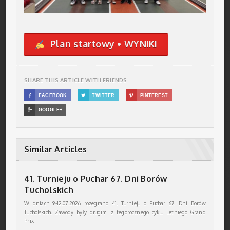
Plan startowy • WYNIKI
SHARE THIS ARTICLE WITH FRIENDS

FACEBOOK

TWITTER

PINTEREST

GOOGLE+
Similar Articles
41. Turnieju o Puchar 67. Dni Borów
Tucholskich
W dniach 9-12.07.2026 rozegrano 41. Turnieju o Puchar 67. Dni Borów
Tucholskich. Zawody były drugimi z tegorocznego cyklu Letniego Grand
Prix