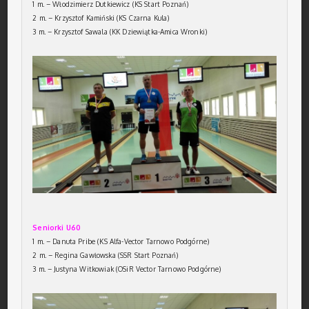
1 m. – Włodzimierz Dutkiewicz (KS Start Poznań)
2 m. – Krzysztof Kamiński (KS Czarna Kula)
3 m. – Krzysztof Sawala (KK Dziewiątka-Amica Wronki)
Seniorki U60
1 m. – Danuta Pribe (KS Alfa-Vector Tarnowo Podgórne)
2 m. – Regina Gawłowska (SSR Start Poznań)
3 m. – Justyna Witkowiak (OSiR Vector Tarnowo Podgórne)