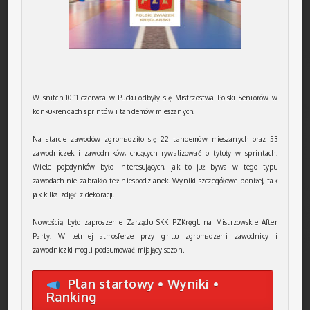
W snitch 10-11 czerwca w Pucku odbyły się Mistrzostwa Polski Seniorów w
konkukrencjach sprintów i tandemów mieszanych.
Na starcie zawodów zgromadziło się 22 tandemów mieszanych oraz 53
zawodniczek i zawodników, chcących rywalizować o tytuły w sprintach.
Wiele pojedynków było interesujących, jak to już bywa w tego typu
zawodach nie zabrakło też niespodzianek. Wyniki szczegółowe poniżej, tak
jak kilka zdjęć z dekoracji.
Nowością było zaproszenie Zarządu SKK PZKręgl. na Mistrzowskie After
Party. W letniej atmosferze przy grillu zgromadzeni zawodnicy i
zawodniczki mogli podsumować mijający sezon.
Plan startowy • Wyniki •
Ranking