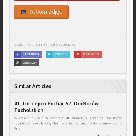
Album zdjęć
SHARE THIS ARTICLE WITH FRIENDS

FACEBOOK

TWITTER

PINTEREST

GOOGLE+
Similar Articles
41. Turnieju o Puchar 67. Dni Borów
Tucholskich
W dniach 9-12.07.2026 rozegrano 41. Turnieju o Puchar 67. Dni Borów
Tucholskich. Zawody były drugimi z tegorocznego cyklu Letniego Grand
Prix