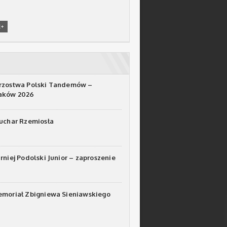
E+
rzostwa Polski Tandemów –
raków 2026
Puchar Rzemiosła
urniej Podolski Junior – zaproszenie
emoriał Zbigniewa Sieniawskiego