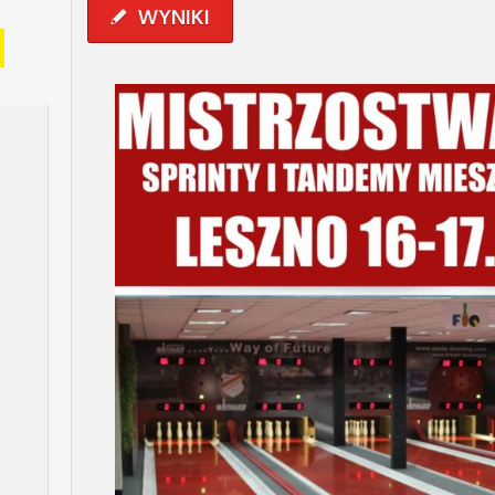
WYNIKI
✎