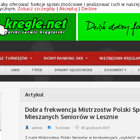
 aby oferować funkcje społecznościowe i analizować ruch w naszej wi
tycznym.
Zobacz szczegóły
|
Akceptuj
|
Decline
LE TURNIEJÓW
NOWY RANKING SKK
NIEZBĘDNIK KRĘGLA
LINKI
TYPER
SPRAWY SĘDZIOWSKIE
DOKUMENTY
Artykuł
Dobra frekwencja Mistrzostw Polski S
Mieszanych Seniorów w Lesznie
admin
Turnieje
18.grudzień 2017
Z nami Mistrzostwa Polski Seniorów w konkurencjach „szybkich” w