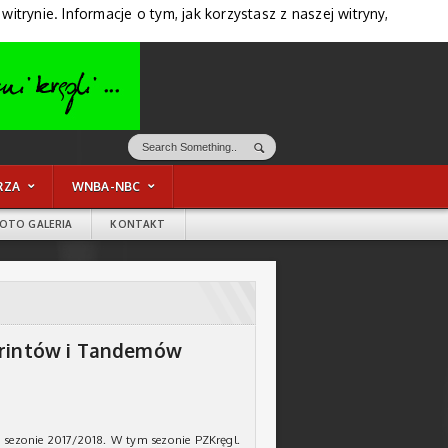
trynie. Informacje o tym, jak korzystasz z naszej witryny,
RZA
WNBA-NBC
FOTO GALERIA
KONTAKT
printów i Tandemów
 sezonie 2017/2018. W tym sezonie PZKręgl.