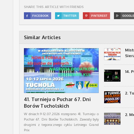
SHARE THIS ARTICLE WITH FRIENDS

FACEBOOK

TWITTER

PINTEREST

GOOGL
Similar Articles
Mist
Sie
14. 
2. T
41. Turnieju o Puchar 67. Dni
Borów Tucholskich
W dniach 9-12.07.2026 rozegrano 41. Turnieju o
2. M
Puchar 67. Dni Borów Tucholskich. Zawody były
drugimi z tegorocznego cyklu Letniego Grand
Prix