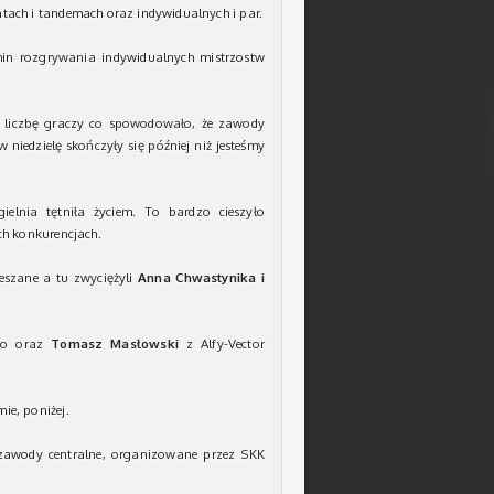
ach i tandemach oraz indywidualnych i par.
in rozgrywania indywidualnych mistrzostw
 liczbę graczy co spowodowało, że zawody
niedzielę skończyły się później niż jesteśmy
ielnia tętniła życiem. To bardzo cieszyło
h konkurencjach.
eszane a tu zwyciężyli
Anna Chwastynika i
zno oraz
Tomasz Masłowski
z Alfy-Vector
e, poniżej.
 zawody centralne, organizowane przez SKK