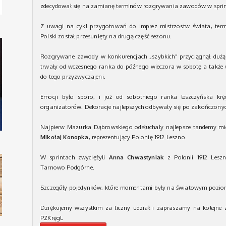
zdecydował się na zamianę terminów rozgrywania zawodów w sprint
Z uwagi na cykl przygotowań do imprez mistrzostw świata, term
Polski został przesunięty na drugą część sezonu.
Rozgrywane zawody w konkurencjach „szybkich” przyciągnął dużą
trwały od wczesnego ranka do późnego wieczora w sobotę a także w 
do tego przyzwyczajeni.
Emocji było sporo, i już od sobotniego ranka leszczyńska kręg
organizatorów. Dekoracje najlepszych odbywały się po zakończonyc
Najpierw Mazurka Dąbrowskiego odsłuchały najlepsze tandemy mi
Mikołaj Konopka
, reprezentujący Polonię 1912 Leszno.
W sprintach zwyciężyli
Anna Chwastyniak
z Polonii 1912 Les
Tarnowo Podgórne.
Szczegóły pojedynków, które momentami były na światowym poziomi
Dziękujemy wszystkim za liczny udział i zapraszamy na kolejne
PZKręgl.