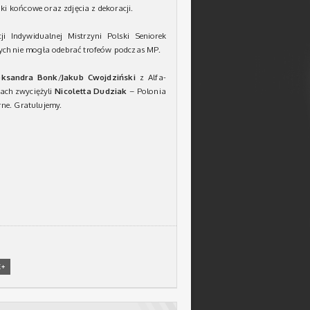
i końcowe oraz zdjęcia z dekoracji.
ji Indywidualnej Mistrzyni Polski Seniorek
ch nie mogła odebrać trofeów podczas MP.
eksandra Bonk
/
Jakub Cwojdziński
z Alfa-
ach zwyciężyli
Nicoletta Dudziak
– Polonia
ne. Gratulujemy.
E+