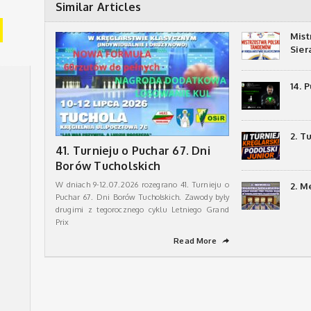
Similar Articles
Mist
Sie
14. 
2. T
41. Turnieju o Puchar 67. Dni
Borów Tucholskich
W dniach 9-12.07.2026 rozegrano 41. Turnieju o
2. M
Puchar 67. Dni Borów Tucholskich. Zawody były
drugimi z tegorocznego cyklu Letniego Grand
Prix
Read More
➦