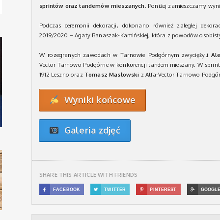
sprintów oraz tandemów mieszanych.
Poniżej zamieszczamy wynik
Podczas ceremonii dekoracji, dokonano również zaległej dekorac
2019/2020 – Agaty Banaszak-Kamińskiej, która z powodów osobisty
W rozegranych zawodach w Tarnowie Podgórnym zwyciężyli
Al
Vector Tarnowo Podgórne w konkurencji tandem mieszany. W sprint
1912 Leszno oraz
Tomasz Masłowski
z Alfa-Vector Tarnowo Podgór
Wyniki końcowe
Galeria zdjęć
SHARE THIS ARTICLE WITH FRIENDS

FACEBOOK

TWITTER

PINTEREST

GOOGL