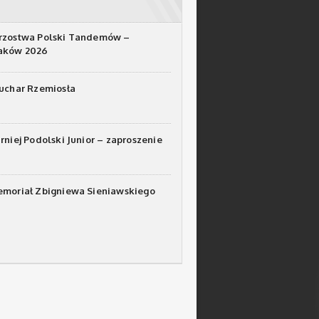
rzostwa Polski Tandemów –
raków 2026
Puchar Rzemiosła
urniej Podolski Junior – zaproszenie
emoriał Zbigniewa Sieniawskiego