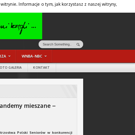
trynie. Informacje o tym, jak korzystasz z naszej witryny,
RZA
WNBA-NBC
FOTO GALERIA
KONTAKT
 tandemy mieszane –
trzostwa Polski Seniorów w konkurencji