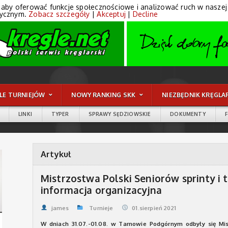
 aby oferować funkcje społecznościowe i analizować ruch w naszej wi
tycznym.
Zobacz szczegóły
|
Akceptuj
|
Decline
LE TURNIEJÓW
NOWY RANKING SKK
NIEZBĘDNIK KRĘGLA
LINKI
TYPER
SPRAWY SĘDZIOWSKIE
DOKUMENTY
Artykuł
Mistrzostwa Polski Seniorów sprinty i
informacja organizacyjna
james
Turnieje
01.sierpień 2021
W dniach 31.07.-01.08. w Tarnowie Podgórnym odbyły się Mis