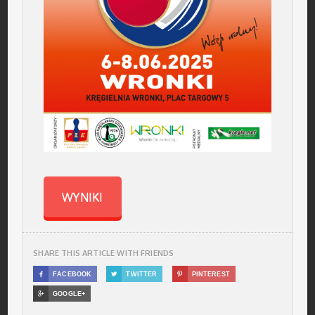
WYNIKI
SHARE THIS ARTICLE WITH FRIENDS

FACEBOOK

TWITTER

PINTEREST

GOOGLE+