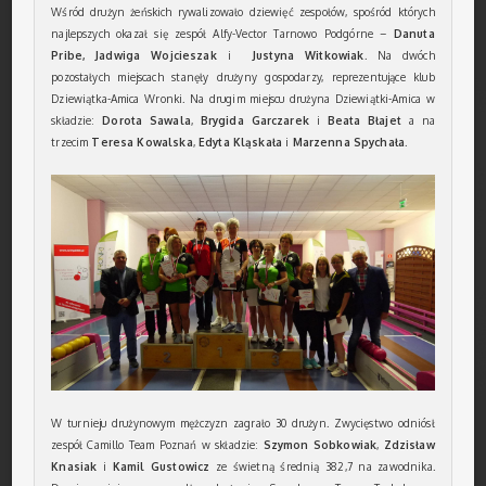
Wśród drużyn żeńskich rywalizowało dziewięć zespołów, spośród których
najlepszych okazał się zespół Alfy-Vector Tarnowo Podgórne –
Danuta
Pribe, Jadwiga Wojcieszak
i
Justyna Witkowiak
. Na dwóch
pozostałych miejscach stanęły drużyny gospodarzy, reprezentujące klub
Dziewiątka-Amica Wronki. Na drugim miejscu drużyna Dziewiątki-Amica w
składzie:
Dorota Sawala
,
Brygida Garczarek
i
Beata Błajet
a na
trzecim
Teresa Kowalska
,
Edyta Kląskała
i
Marzenna Spychała
.
W turnieju drużynowym mężczyzn zagrało 30 drużyn. Zwycięstwo odniósł
zespół Camillo Team Poznań w składzie:
Szymon Sobkowiak
,
Zdzisław
Knasiak
i
Kamil Gustowicz
ze świetną średnią 382,7 na zawodnika.