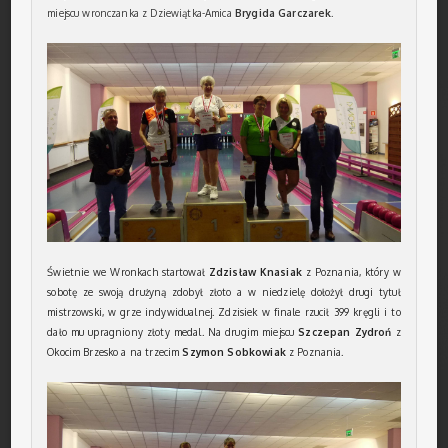
miejscu wronczanka z Dziewiątka-Amica
Brygida Garczarek
.
Świetnie we Wronkach startował
Zdzisław Knasiak
z Poznania, który w
sobotę ze swoją drużyną zdobył złoto a w niedzielę dołożył drugi tytuł
mistrzowski, w grze indywidualnej. Zdzisiek w finale rzucił 399 kręgli i to
dało mu upragniony złoty medal. Na drugim miejscu
Szczepan Zydroń
z
Okocim Brzesko a na trzecim
Szymon Sobkowiak
z Poznania.