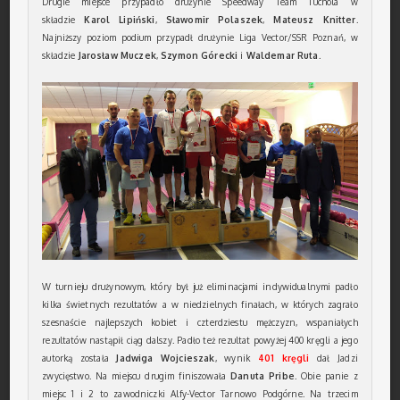
Drugie miejsce przypadło drużynie Speedway Team Tuchola w
składzie
Karol Lipiński
,
Sławomir Polaszek
,
Mateusz Knitter
.
Najniższy poziom podium przypadł drużynie Liga Vector/SSR Poznań, w
składzie
Jarosław Muczek
,
Szymon Górecki
i
Waldemar Ruta
.
W turnieju drużynowym, który był już eliminacjami indywidualnymi padło
kilka świetnych rezultatów a w niedzielnych finałach, w których zagrało
szesnaście najlepszych kobiet i czterdziestu mężczyzn, wspaniałych
rezultatów nastąpił ciąg dalszy. Padło też rezultat powyżej 400 kręgli a jego
autorką została
Jadwiga Wojcieszak
, wynik
401 kręgli
dał Jadzi
zwycięstwo. Na miejscu drugim finiszowała
Danuta Pribe
. Obie panie z
miejsc 1 i 2 to zawodniczki Alfy-Vector Tarnowo Podgórne. Na trzecim