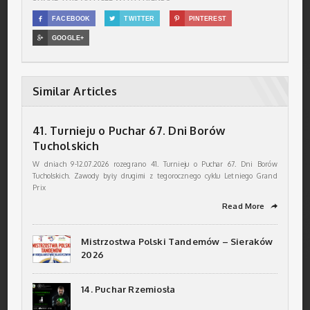

FACEBOOK

TWITTER

PINTEREST

GOOGLE+
Similar Articles
41. Turnieju o Puchar 67. Dni Borów
Tucholskich
W dniach 9-12.07.2026 rozegrano 41. Turnieju o Puchar 67. Dni Borów
Tucholskich. Zawody były drugimi z tegorocznego cyklu Letniego Grand
Prix
Read More
➦
Mistrzostwa Polski Tandemów – Sieraków
2026
14. Puchar Rzemiosła