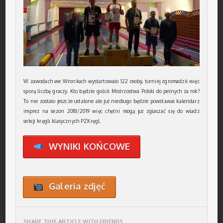
W zawodach we Wronkach wystartowało 122 osoby, turniej zgromadził więc
sporą liczbę graczy. Kto będzie gościł Mistrzostwa Polski do pełnych za rok?
To nie zostało jeszcze ustalone ale już niedługo będzie powstawał kalendarz
imprez na sezon 2018/2019 więc chętni mogą już zgłaszać się do władz
sekcji kręgli klasycznych PZKręgl.
WYNIKI KOŃCOWE
Galeria zdjęć
SHARE THIS ARTICLE WITH FRIENDS