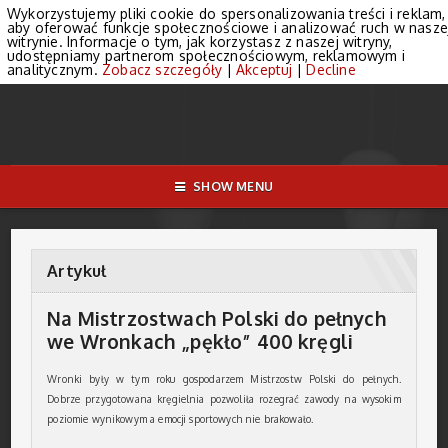
Wykorzystujemy pliki cookie do spersonalizowania treści i reklam,
aby oferować funkcje społecznościowe i analizować ruch w nasze
witrynie. Informacje o tym, jak korzystasz z naszej witryny,
udostępniamy partnerom społecznościowym, reklamowym i
analitycznym.
Zobacz szczegóły
|
Akceptuj
|
Decline
SHOW MENU
Artykuł
Na Mistrzostwach Polski do pełnych
we Wronkach „pękło” 400 kręgli
Wronki były w tym roku gospodarzem Mistrzostw Polski do pełnych.
Dobrze przygotowana kręgielnia pozwoliła rozegrać zawody na wysokim
poziomie wynikowym a emocji sportowych nie brakowało.