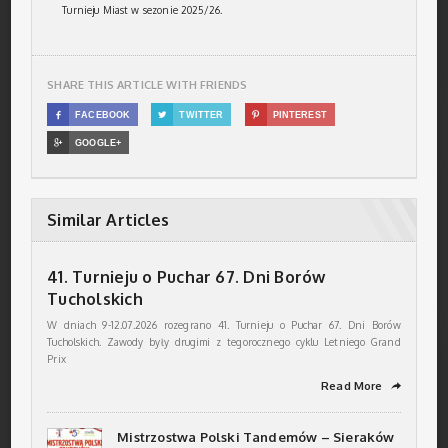
Turnieju Miast w sezonie 2025/26.
SHARE THIS ARTICLE WITH FRIENDS

FACEBOOK

TWITTER

PINTEREST

GOOGLE+
Similar Articles
41. Turnieju o Puchar 67. Dni Borów
Tucholskich
W dniach 9-12.07.2026 rozegrano 41. Turnieju o Puchar 67. Dni Borów
Tucholskich. Zawody były drugimi z tegorocznego cyklu Letniego Grand
Prix
Read More
➦
Mistrzostwa Polski Tandemów – Sieraków