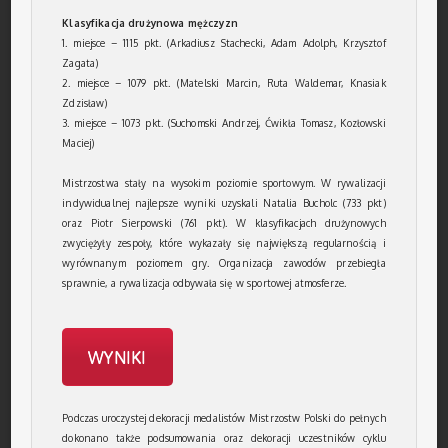
Klasyfikacja drużynowa mężczyzn
1. miejsce – 1115 pkt. (Arkadiusz Stachecki, Adam Adolph, Krzysztof
Zagata)
2. miejsce – 1079 pkt. (
Matelski Marcin, Ruta Waldemar, Knasiak
Zdzisław)
3. miejsce – 1073 pkt. (
Suchomski Andrzej, Ćwikła Tomasz, Kozłowski
Maciej)
Mistrzostwa stały na wysokim poziomie sportowym. W rywalizacji
indywidualnej najlepsze wyniki uzyskali Natalia Bucholc (733 pkt)
oraz Piotr Sierpowski (761 pkt). W klasyfikacjach drużynowych
zwyciężyły zespoły, które wykazały się największą regularnością i
wyrównanym poziomem gry. Organizacja zawodów przebiegła
sprawnie, a rywalizacja odbywała się w sportowej atmosferze.
WYNIKI
Podczas uroczystej dekoracji medalistów Mistrzostw Polski do pełnych
dokonano także podsumowania oraz dekoracji uczestników cyklu