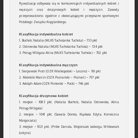
Rywalizacja odbywała się w konkurencjach indywidualnych kobiet i
mężczyzn oraz drużynowych kobiet i mężczyzn. Zawody
przeprowadzono zgodnie z obowiązującymi przepisami sportowymi
Polskiego Związku Kręglarskiego.
Klasyfikacja indywidualna kobiet
1. Bucholc Natalia (MLKS Tucholanka Tuchola) – 733 pkt
2. Ostrowska Natalia (MLKS Tucholanka Tuchola) – 724 pkt
3. Pstrąg-Wiligała Alina (MLKS Tucholanka Tuchola) – 702 pkt
Klasyfikacja indywidualna mężczyzn
1. Sierpowski Piotr (OZK Wielkopolski – Leszno) – 761 pkt
2. Matelski Marcin (OZK Poznański – Poznań) – 757 pkt
3. Adolph Adam (OZK Pomorski – Puck) – 746 pkt
Klasyfikacja drużynowa kobiet
1. miejsce – 1083 pkt. (Natalia Bucholc, Natalia Ostrowska, Alina
Pstrąg‑Wiligała)
2. miejsce – 1041 pkt. (
Sawala Dorota, Kląskała Edyta, Konieczna
Małgorzata)
3. miejsce – 1021 pkt. (
Pribe Danuta, Wojcieszak Jadwiga, Witkowiak
Justyna)