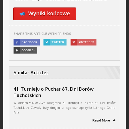
Wyniki końcowe
SHARE THIS ARTICLE WITH FRIENDS

FACEBOOK

TWITTER

PINTEREST

GOOGLE+
Similar Articles
41. Turnieju o Puchar 67. Dni Borów
Tucholskich
W dniach 9-12.07.2026 rozegrano 41. Turnieju o Puchar 67. Dni Borów
Tucholskich. Zawody były drugimi z tegorocznego cyklu Letniego Grand
Prix
Read More
➦