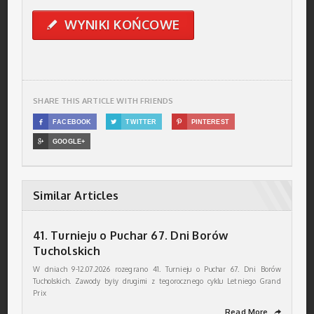
WYNIKI KOŃCOWE
✎
SHARE THIS ARTICLE WITH FRIENDS

FACEBOOK

TWITTER

PINTEREST

GOOGLE+
Similar Articles
41. Turnieju o Puchar 67. Dni Borów
Tucholskich
W dniach 9-12.07.2026 rozegrano 41. Turnieju o Puchar 67. Dni Borów
Tucholskich. Zawody były drugimi z tegorocznego cyklu Letniego Grand
Prix
Read More
➦