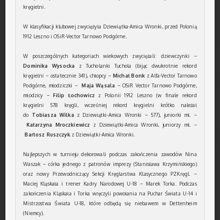
kręgielni.
W klasyfikacji klubowej zwyciężyła Dziewiątka-Amica Wronki, przed Polonią
1912 Leszno i OSiR-Vector Tarnowo Podgórne.
W poszczególnych kategoriach wiekowych zwyciężali: dziewczynki –
Dominika Wysocka
z Tucholanki Tuchola (bijąc dwukrotnie rekord
kręgielni – ostatecznie 341), chłopcy –
Michał Bonk
z Alfa-Vector Tarnowo
Podgórne, młodziczki –
Maja Wąsala
– OSiR Vector Tarnowo Podgórne,
młodzicy –
Filip Łochowicz
z Polonii 1912 Leszno (w finale rekord
kręgielni 578 kręgli, wcześniej rekord kręgielni krótko należał
do
Tobiasza Wilka
z Dziewiątki-Amica Wronki – 577), juniorki mł. –
Katarzyna Mroczkiewicz
z Dziewiątki-Amica Wronki, juniorzy mł. –
Bartosz Ruszczyk
z Dziewiątki-Amica Wronki.
Najlepszych w turnieju dekorowali podczas zakończenia zawodów Nina
Waszak – córka jednego z patronów imprezy (Stanisława Krzymińskiego)
oraz nowy Przewodniczący Sekcji Kręglarstwa Klasycznego PZKręgl. –
Maciej Kląskała i trener Kadry Narodowej U-18 – Marek Torka. Podczas
zakończenia Kląskała i Torka wręczyli powołania na Puchar Świata U-14 i
Mistrzostwa Świata U-18, które odbędą się niebawem w Dettenheim
(Niemcy).