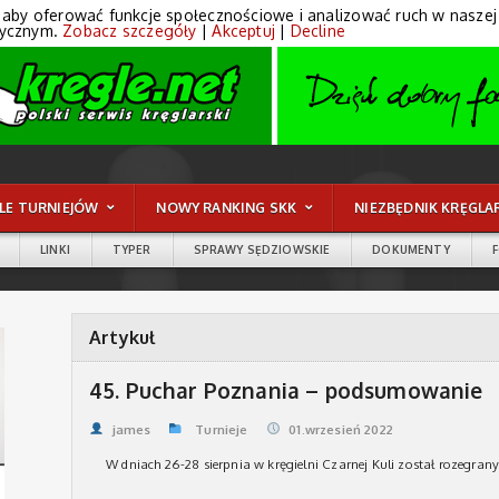
 aby oferować funkcje społecznościowe i analizować ruch w naszej wi
tycznym.
Zobacz szczegóły
|
Akceptuj
|
Decline
LE TURNIEJÓW
NOWY RANKING SKK
NIEZBĘDNIK KRĘGLA
LINKI
TYPER
SPRAWY SĘDZIOWSKIE
DOKUMENTY
Artykuł
45. Puchar Poznania – podsumowanie
james
Turnieje
01.wrzesień 2022
W dniach 26-28 sierpnia w kręgielni Czarnej Kuli został rozegran