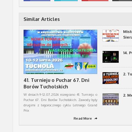
Similar Articles
Mist
Sie
14. 
2. T
41. Turnieju o Puchar 67. Dni
Borów Tucholskich
W dniach 9-12.07.2026 rozegrano 41. Turnieju o
2. M
Puchar 67. Dni Borów Tucholskich. Zawody były
drugimi z tegorocznego cyklu Letniego Grand
Prix
Read More
➦