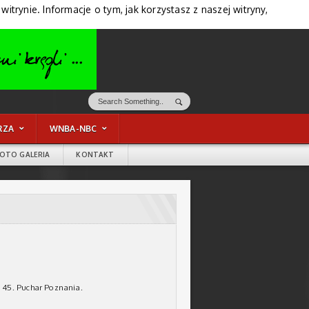
trynie. Informacje o tym, jak korzystasz z naszej witryny,
RZA
WNBA-NBC
FOTO GALERIA
KONTAKT
y 45. Puchar Poznania.