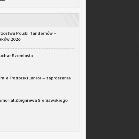
rzostwa Polski Tandemów –
raków 2026
Puchar Rzemiosła
urniej Podolski Junior – zaproszenie
emoriał Zbigniewa Sieniawskiego