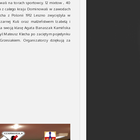
owali na torach sportowcy. 12 mixtow , 40
ych z całego kraju Dominowali w zawodach
cha z Polonii 1912 Leszno zwyciężyła w
arnej Kuli oraz małżeństwem Izabelą i
ziła swoją klasę Agata Banaszak Kamińska
żył Mateusz Klecha po zaciętym pojedynku
rzesiakiem. Organizatorzy dziękują za