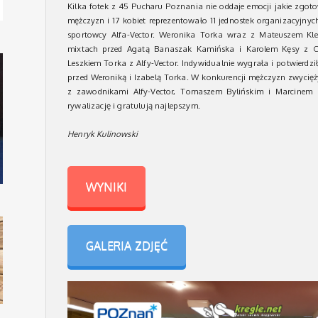
Kilka fotek z 45 Pucharu Poznania nie oddaje emocji jakie zgot
mężczyzn i 17 kobiet reprezentowało 11 jednostek organizacyjn
sportowcy Alfa-Vector. Weronika Torka wraz z Mateuszem Kle
mixtach przed Agatą Banaszak Kamińska i Karolem Kęsy z Cz
Leszkiem Torka z Alfy-Vector. Indywidualnie wygrała i potwierd
przed Weroniką i Izabelą Torka. W konkurencji mężczyzn zwycię
z zawodnikami Alfy-Vector, Tomaszem Bylińskim i Marcinem G
rywalizację i gratulują najlepszym.
Henryk Kulinowski
WYNIKI
GALERIA ZDJĘĆ