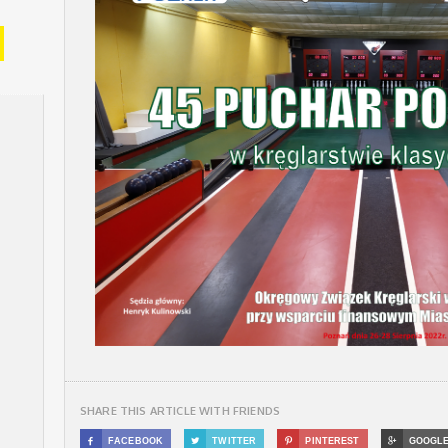
SHARE THIS ARTICLE WITH FRIENDS

FACEBOOK

TWITTER

PINTEREST

GOOGL