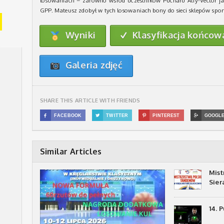
losowaniach – zarówno wśród uczestników Pucharu Alfy-Vector ja
GPP. Mateusz zdobył w tych losowaniach bony do sieci sklepów spo
Wyniki
Klasyfikacja końcow
✓
Galeria zdjęć
SHARE THIS ARTICLE WITH FRIENDS

FACEBOOK

TWITTER

PINTEREST

GOOGL
Similar Articles
Mist
Sie
14. 