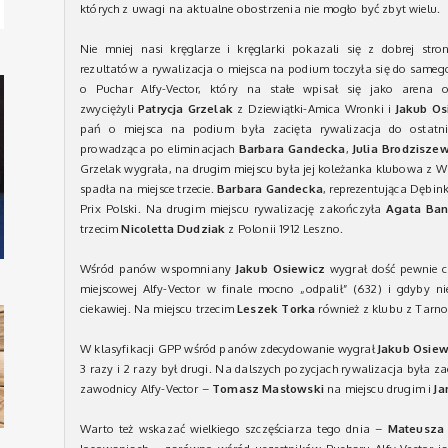
których z uwagi na aktualne obostrzenia nie mogło być zbyt wielu.
Nie mniej nasi kręglarze i kręglarki pokazali się z dobrej str
rezultatów a rywalizacja o miejsca na podium toczyła się do sameg
o Puchar Alfy-Vector, który na stałe wpisał się jako arena os
zwyciężyli
Patrycja Grzelak
z Dziewiątki-Amica Wronki i
Jakub Os
pań o miejsca na podium była zacięta rywalizacja do ostatnic
prowadząca po eliminacjach
Barbara Gandecka
,
Julia Brodzisze
Grzelak wygrała, na drugim miejscu była jej koleżanka klubowa z Wro
spadła na miejsce trzecie.
Barbara Gandecka
, reprezentująca Dębin
Prix Polski. Na drugim miejscu rywalizację zakończyła
Agata Ba
trzecim
Nicoletta Dudziak
z Polonii 1912 Leszno.
Wśród panów wspomniany
Jakub Osiewicz
wygrał dość pewnie c
miejscowej Alfy-Vector w finale mocno „odpalił” (632) i gdyby ni
ciekawiej. Na miejscu trzecim
Leszek Torka
również z klubu z Tarn
W klasyfikacji GPP wśród panów zdecydowanie wygrał
Jakub Osiew
3 razy i 2 razy był drugi. Na dalszych pozycjach rywalizacja była za
zawodnicy Alfy-Vector –
Tomasz Masłowski
na miejscu drugim i
Ja
Warto też wskazać wielkiego szczęściarza tego dnia –
Mateusza