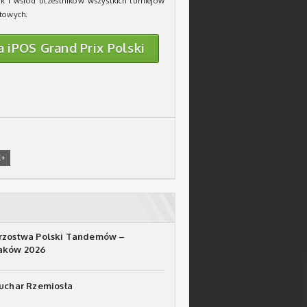
k i wśród uczestników wszystkich turniejów
rtowych.
a iPOS Grand Prix Polski
E+
rzostwa Polski Tandemów –
raków 2026
Puchar Rzemiosła