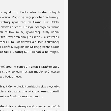
ony wynikowej. Padło kilka bardzo dobrych
o końca. Mogło się więc podobać. W turnieju
tatniej rywalizacji w Grand Prix Polski,
iewicz
ze Startu Gostyń. Szczególnie wśród
h rzutów (w tej rywalizacji brały udział
wska
i wspomniana już Grzelak. Ostatecznie
nek Julia Brodziszewska a liderka eliminacji
ki Gdańsk, wygrała klasyfikację łączną Grand
naszak
z Czarnej Kuli Poznań a na miejscu
hoć drugi w turnieju
Tomasz Masłowski
z
e straty po eliminacjach mogło być jeszcze
owa Podgórnego.
icz
, który w pięciu turniejach cyklu zwyciężył
cięta ale ostatecznie skład podium uzupełnili
rosław Bonk
na miejscu trzecim.
 Goździka
– którego wylosowano w dwóch