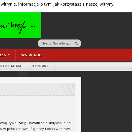
trynie. Informacje o tym, jak korzystasz z naszej witryny,
RZA
WNBA-NBC
FOTO GALERIA
KONTAKT
wą rywalizację, rywalizacja indywidualna
w w pełni zadowolić graczy i obserwatorów,