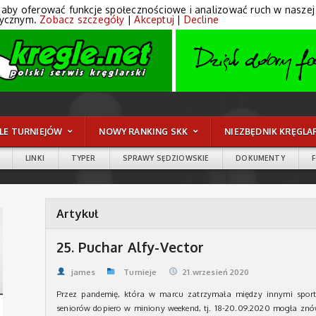
 aby oferować funkcje społecznościowe i analizować ruch w naszej wi
tycznym.
Zobacz szczegóły
|
Akceptuj
|
Decline
LE TURNIEJÓW
NOWY RANKING SKK
NIEZBĘDNIK KRĘGLA
LINKI
TYPER
SPRAWY SĘDZIOWSKIE
DOKUMENTY
Artykuł
25. Puchar Alfy-Vector
james
Turnieje
21.wrzesień 2020
Przez pandemię, która w marcu zatrzymała między innymi sporto
seniorów dopiero w miniony weekend, tj. 18-20.09.2020 mogła znó