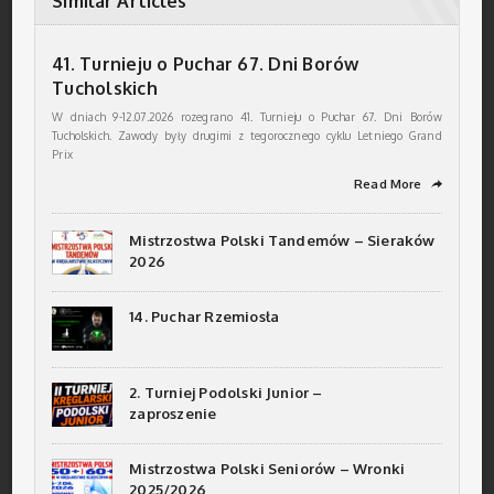
Similar Articles
41. Turnieju o Puchar 67. Dni Borów
Tucholskich
W dniach 9-12.07.2026 rozegrano 41. Turnieju o Puchar 67. Dni Borów
Tucholskich. Zawody były drugimi z tegorocznego cyklu Letniego Grand
Prix
Read More
➦
Mistrzostwa Polski Tandemów – Sieraków
2026
14. Puchar Rzemiosła
2. Turniej Podolski Junior –
zaproszenie
Mistrzostwa Polski Seniorów – Wronki
2025/2026