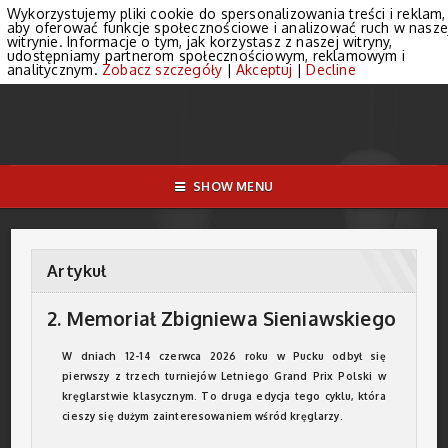
Wykorzystujemy pliki cookie do spersonalizowania treści i reklam,
aby oferować funkcje społecznościowe i analizować ruch w nasze
witrynie. Informacje o tym, jak korzystasz z naszej witryny,
udostępniamy partnerom społecznościowym, reklamowym i
analitycznym.
Zobacz szczegóły
|
Akceptuj
|
Decline
SHOW MENU
Artykuł
2. Memoriał Zbigniewa Sieniawskiego
W dniach 12-14 czerwca 2026 roku w Pucku odbył się
pierwszy z trzech turniejów Letniego Grand Prix Polski w
kręglarstwie klasycznym. To druga edycja tego cyklu, która
cieszy się dużym zainteresowaniem wśród kręglarzy.