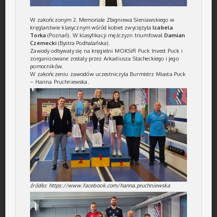
W zakończonym 2. Memoriale Zbigniewa Sieniawskiego w
kręglarstwie klasycznym wśród kobiet zwyciężyła
Izabela
Torka
(Poznań). W klasyfikacji mężczyzn triumfował
Damian
Czernecki
(Bystra Podhalańska).
Zawody odbywały się na kręgielni
MOKSiR Puck Invest Puck
i
zorganizowane zostały przez Arkadiusza Stacheckiego i jego
pomocników.
W zakończeniu zawodów uczestniczyła Burmistrz Miasta Puck
– Hanna Pruchniewska.
źródło: https://www.facebook.com/hanna.pruchniewska