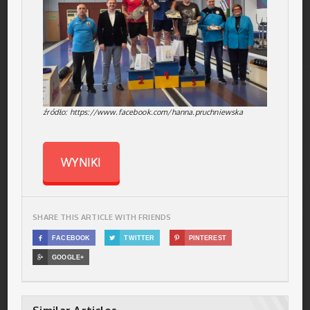
źródło: https://www.facebook.com/hanna.pruchniewska
WYNIKI
SHARE THIS ARTICLE WITH FRIENDS

FACEBOOK

TWITTER

PINTEREST

GOOGLE+