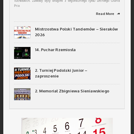
Tucholskich. Zawody były drugimi z tegorocznego cyklu Letniego Grand
Prix
Read More
➦
Mistrzostwa Polski Tandemów – Sieraków
2026
14. Puchar Rzemiosła
2. Turniej Podolski Junior –
zaproszenie
2. Memoriał Zbigniewa Sieniawskiego