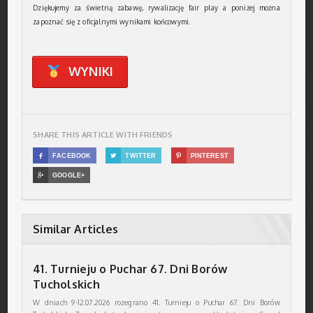
Dziękujemy za świetną zabawę, rywalizację fair play a poniżej można
zapoznać się z oficjalnymi wynikami końcowymi.
WYNIKI
SHARE THIS ARTICLE WITH FRIENDS

FACEBOOK

TWITTER

PINTEREST

GOOGLE+
Similar Articles
41. Turnieju o Puchar 67. Dni Borów
Tucholskich
W dniach 9-12.07.2026 rozegrano 41. Turnieju o Puchar 67. Dni Borów