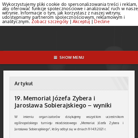
Wykorzystujemy pliki cookie do spersonalizowania treści i reklam,
aby oferować funkcje społecznościowe i analizować ruch w nasze
witrynie. Informacje o tym, jak korzystasz z naszej witryny,
udostępniamy partnerom społecznościowym, reklamowym i
analitycznym.
Zobacz szczegóły
|
Akceptuj
|
Decline
SHOW MENU
Artykuł
19. Memoriał Józefa Zybera i
Jarosława Sobierajskiego – wyniki
W imieniu organizatorów dziękujemy wszystkim uczestnikom
ogólnopolskiego turnieju młodzieżowego „Memoriał Józefa Zybera i
Jarosława Sobierajskiego”, który odbył się w dniach 11-14.11.2021 r.