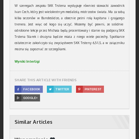
W szeregach zespołu SKK Trstena występuje również słowacki zawodnik
Ivan Cech, który jest wielokrotnym medalistą mistrzostw świata. Ma za sobą
kilka sezonów w Bundeslidze, a obecnie pełni rolę kapitana i grającego
trenera. Jest więc od kogo się uczyć. Możemy być pewni, że solidnie
odrobione lekcje przez Michała będą procentowały i stanie się podporą SKK
Trstena Starek i drużyna będzie miała z niego wiele pociechy. Spotkanie
ostatecznie zakończyło się zwycięstwem SKK Trsteny 6,5-1,5, a w załączniku
można się zapoznać ze szczegółami.
Wyniki Interligi
SHARE THIS ARTICLE WITH FRIENDS

FACEBOOK

TWITTER

PINTEREST

GOOGLE+
Similar Articles