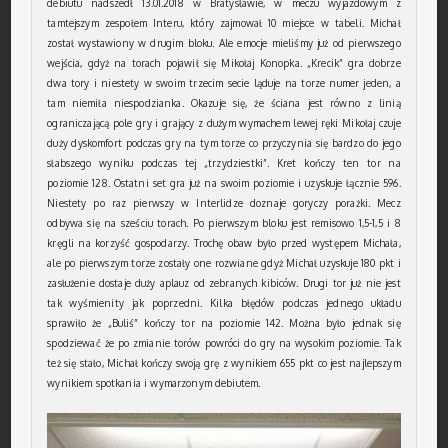
debiutu nadszedł 13.01.2018 w Bratysławie, w meczu wyjazdowym z
tamtejszym zespołem Interu, który zajmował 10 miejsce w tabeli. Michał
został wystawiony w drugim bloku. Ale emocje mieliśmy już od pierwszego
wejścia, gdyż na torach pojawił się Mikołaj Konopka. „Krecik” gra dobrze
dwa tory i niestety w swoim trzecim secie ląduje na torze numer jeden, a
tam niemiła niespodzianka. Okazuje się, że ściana jest równo z linią
ograniczającą pole gry i grający z dużym wymachem lewej ręki Mikołaj czuje
duży dyskomfort podczas gry na tym torze co przyczynia się bardzo do jego
słabszego wyniku podczas tej „trzydziestki”. Kret kończy ten tor na
poziomie 128. Ostatni set gra już na swoim poziomie i uzyskuje łącznie 596.
Niestety po raz pierwszy w Interlidze doznaje goryczy porażki. Mecz
odbywa się na sześciu torach. Po pierwszym bloku jest remisowo 1,5-1,5 i 8
kręgli na korzyść gospodarzy. Trochę obaw było przed występem Michała,
ale po pierwszym torze zostały one rozwiane gdyż Michał uzyskuje 180 pkt i
zasłużenie dostaje duży aplauz od zebranych kibiców. Drugi tor już nie jest
tak wyśmienity jak poprzedni. Kilka błędów podczas jednego układu
sprawiło że „Buliś” kończy tor na poziomie 142. Można było jednak się
spodziewać że po zmianie torów powróci do gry na wysokim poziomie. Tak
też się stało, Michał kończy swoją grę z wynikiem 655 pkt co jest najlepszym
wynikiem spotkania i wymarzonym debiutem.