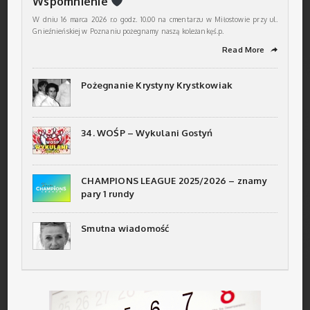
Wspomnienie
W dniu 16 marca 2026 r.o godz. 10.00 na cmentarzu w Miłostowie przy ul.
Gnieźnieńskiej w Poznaniu pożegnamy naszą koleżankęś.p.
Read More
➦
Pożegnanie Krystyny Krystkowiak
34. WOŚP – Wykulani Gostyń
CHAMPIONS LEAGUE 2025/2026 – znamy
pary 1 rundy
Smutna wiadomość