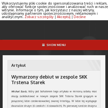
Wykorzystujemy pliki cookie do spersonalizowania treści i reklam,
aby oferować funkcje społecznościowe i analizować ruch w nasze
witrynie. Informacje o tym, jak korzystasz z naszej witryny,
udostępniamy partnerom społecznościowym, reklamowym i
analitycznym.
Zobacz szczegóły
|
Akceptuj
|
Decline
SHOW MENU
Artykuł
Wymarzony debiut w zespole SKK
Trstena Starek
Michał Szulc
, który jest bohaterem tego artykułu w minioną sobotę miał
okazję zadebiutować w nowym zespole SKK Trstena Starek grającym w
połączonej lidze czesko-słowackiej zwanej Interligą. W lidze tej występuje
dwanaście drużyn (6 czeskich i 6 słowackich). Po pierwszej rundzie drużyna