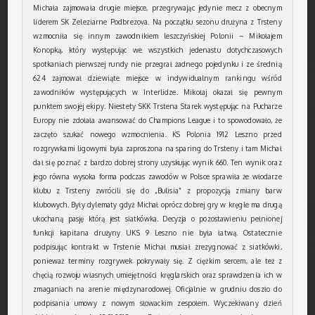
Michała zajmowała drugie miejsce, przegrywając jedynie mecz z obecnym
liderem SK Zeleziarne Podbrezova. Na początku sezonu drużyna z Trsteny
wzmocniła się innym zawodnikiem leszczyńskiej Polonii – Mikołajem
Konopką, który występując we wszystkich jedenastu dotychczasowych
spotkaniach pierwszej rundy nie przegrał żadnego pojedynku i ze średnią
624 zajmował dziewiąte miejsce w indywidualnym rankingu wśród
zawodników występujących w Interlidze. Mikołaj okazał się pewnym
punktem swojej ekipy. Niestety SKK Trstena Starek występując na Pucharze
Europy nie zdołała awansować do Champions League i to spowodowało, że
zaczęto szukać nowego wzmocnienia. KS Polonia 1912 Leszno przed
rozgrywkami ligowymi była zaproszona na sparing do Trsteny i tam Michał
dał się poznać z bardzo dobrej strony uzyskując wynik 660. Ten wynik oraz
jego równa wysoka forma podczas zawodów w Polsce sprawiła że włodarze
klubu z Trsteny zwrócili się do „Bulisia” z propozycją zmiany barw
klubowych. Były dylematy gdyż Michał oprócz dobrej gry w kręgle ma drugą
ukochaną pasję którą jest siatkówka. Decyzja o pozostawieniu pełnionej
funkcji kapitana drużyny UKS 9 Leszno nie była łatwą. Ostatecznie
podpisując kontrakt w Trstenie Michał musiał zrezygnować z siatkówki,
ponieważ terminy rozgrywek pokrywały się. Z ciężkim sercem, ale też z
chęcią rozwoju własnych umiejętności kręglarskich oraz sprawdzenia ich w
zmaganiach na arenie międzynarodowej. Oficjalnie w grudniu doszło do
podpisania umowy z nowym słowackim zespołem. Wyczekiwany dzień