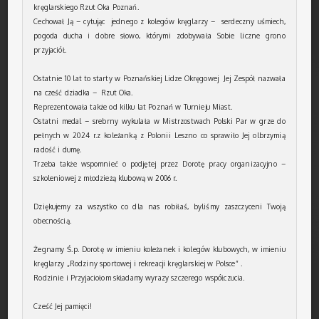
kręglarskiego Rzut Oka Poznań.
Cechował Ją – cytując jednego z kolegów kręglarzy – serdeczny uśmiech,
pogoda ducha i dobre słowo, którymi zdobywała Sobie liczne grono
przyjaciół.
Ostatnie 10 lat to starty w Poznańskiej Lidze Okręgowej Jej Zespół nazwała
na cześć dziadka – Rzut Oka.
Reprezentowała także od kilku lat Poznań w Turnieju Miast.
Ostatni medal – srebrny wykulała w Mistrzostwach Polski Par w grze do
pełnych w 2024 r.z koleżanką z Polonii Leszno co sprawiło Jej olbrzymią
radość i dumę.
Trzeba także wspomnieć o podjętej przez Dorotę pracy organizacyjno –
szkoleniowej z młodzieżą klubową w 2006 r.
Dziękujemy za wszystko co dla nas robiłaś, byliśmy zaszczyceni Twoją
obecnością.
Żegnamy Ś.p. Dorotę w imieniu koleżanek i kolegów klubowych, w imieniu
kręglarzy „Rodziny sportowej i rekreacji kręglarskiej w Polsce” .
Rodzinie i Przyjaciołom składamy wyrazy szczerego współczucia.
Cześć Jej pamięci!