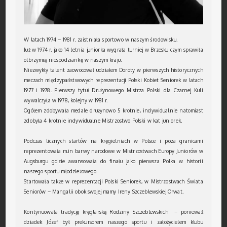
W latach 1974 – 1981 r. zaistniała sportowo w naszym środowisku.
Już w 1974 r. jako 14 letnia juniorka wygrała turniej w Brzesku czym sprawiła
olbrzymią niespodziankę w naszym kraju.
Niezwykły talent zaowocował udziałem Doroty w pierwszych historycznych
meczach międzypaństwowych reprezentacji Polski Kobiet Seniorek w latach
1977 i 1978. Pierwszy tytuł Drużynowego Mistrza Polski dla Czarnej Kuli
wywalczyła w 1978, kolejny w 1981 r.
Ogółem zdobywała medale drużynowo 5 krotnie, indywidualnie natomiast
zdobyła 4 krotnie indywidualne Mistrzostwo Polski w kat juniorek.
Podczas licznych startów na kręgielniach w Polsce i poza granicami
reprezentowała m.in barwy narodowe w Mistrzostwach Europy Juniorów w
Augsburgu gdzie awansowała do finału jako pierwsza Polka w historii
naszego sportu młodzieżowego.
Startowała także w reprezentacji Polski Seniorek, w Mistrzostwach Świata
Seniorów – Mangalii obok swojej mamy Ireny Szczeblewskiej Orwat.
Kontynuowała tradycję kręglarską Rodziny Szczeblewskich – ponieważ
dziadek Józef był prekursorem naszego sportu i założycielem klubu