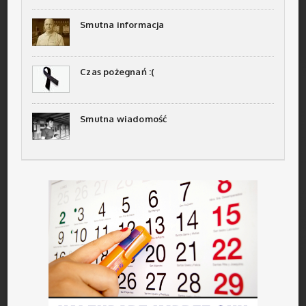
Smutna informacja
Czas pożegnań :(
Smutna wiadomość