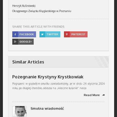
Henryk Kulinowski
Okręgowego Związku Kręglarskiego w Poznaniu
SHARE THIS ARTICLE WITH FRIENDS

FACEBOOK

TWITTER

PINTEREST

GOOGLE+
Similar Articles
Pożegnanie Krystyny Krystkowiak
Pogrążeni w głębokim smutku zawiadamiamy, że w dniu 24 stycznia 2026
roku, po długiej chorobie, odeszła na „wieczne kulanie” nasza
Read More
➦
Smutna wiadomość