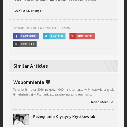
CZEŚĆ JEGO PAMIĘCI…
SHARE THIS ARTICLE WITH FRIENDS

FACEBOOK

TWITTER

PINTEREST

GOOGLE+
Similar Articles
Wspomnienie
W dniu 16 marca 2026 r.o godz. 10.00 na cmentarzu w Miłostowie przy ul.
Gnieźnieńskiej w Poznaniu pożegnamy naszą koleżankęś.p.
Read More
➦
Pożegnanie Krystyny Krystkowiak