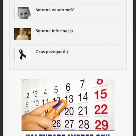
Smutna wiadomość
Smutna informacja
Czas pożegnań :(