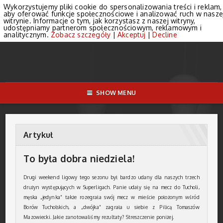
Wykorzystujemy pliki cookie do spersonalizowania treści i reklam,
aby oferować funkcje społecznościowe i analizować ruch w nasze
witrynie. Informacje o tym, jak korzystasz z naszej witryny,
udostępniamy partnerom społecznościowym, reklamowym i
analitycznym.
Zobacz szczegóły
|
Akceptuj
|
Decline
SHOW MENU
Artykuł
To była dobra niedziela!
Drugi weekend ligowy tego sezonu był bardzo udany dla naszych trzech
drużyn występujących w Superligach. Panie udały się na mecz do Tucholi,
męska „jedynka” także rozegrała swój mecz w mieście położonym wśród
Borów Tucholskich, a „dwójka” zagrała u siebie z Pilicą Tomaszów
Mazowiecki. Jakie zanotowaliśmy rezultaty? Streszczenie poniżej.