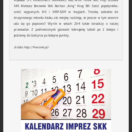
Kląskała 577, Włodzimierz Dutkiewicz 600, Artur Piosik 588, Filip Brzóska
549, Mateusz Borowski 564, Bartosz „King” Krug 581. Sześć pojedynków,
sześć wygranych, 8-0 i 3459-3209 w kręglach. Troszkę zabrakło do
drużynowego rekordu klubu, ale miejmy nadzieję, że jeszcze w tym sezonie
uda się go poprawić! Wynik w setach 20-4 także świadczy o naszej
przewadze. Z podniesionymi głowami liderujemy tabeli po 2 kolejce i
jedziemy do Gostynia po kolejne punkty.
źródło: http://9wronki.pl/