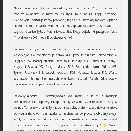
Nasze panie wygrały swój wyjazdowy mecz w Tucholi 2:3, i choć wynik
mógłby świadczyć, że mecz był na styku, to blisko 100 kręgli przewagi
„Dziewiątki” pokazuje naszą przewagę tego dnia. Rewelacyjny wynik jak na
obiekt Tucholanki zanotowała Natalia Skrzypczak-Bączkiewicz 591, świetnie
zagrała również Sylwia Machniewska 562. Swoje pojedynki przegrały Kasia
Mroczkiewicz 502 i Julia Brodziszewska 467.
Panowie stoczyli bardzo wyrównany bój z gospodarzami z Tucholi.
Zakończyło się podziałem punktów 4:4, przy minimalnej przewadze w
kręglach po naszej stronie 3059-3074. Punkty dla Dziewiątki zdobyli
Krzysztof Sawala 499, Gracjan Machaj 542. Bez punktu Kamil Palacz 495,
Tymek Ratajczak 515, Leszek Kowalski 506, Mateusz Sawala 517. Warto
zaznaczyć, że na tle męskich wyników, rezultat Natalii Skrzypczak-
Bączkiewicz budzi jeszcze większy szacunek.
Dziewiątka-Amica II przystępowała do meczu z Pilicą z mocnym
postanowieniem poprawy. Przypomnijmy, że w ub. sezonie przegraliśmy w
domu z Tomaszowianami. Tym razem mecz okazał się niespodziewanie łatwy
do wygrania, choć może trzeba tu napisać, że po prostu zrobiliśmy swoje,
każdy z graczy zagrał co najmniej na niezłym poziomie i zrealizował
przedmeczowe założenia duetu „menedżersko-kapitanowego”
Maciej