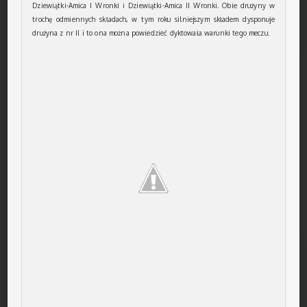
Dziewiątki-Amica I Wronki i Dziewiątki-Amica II Wronki. Obie drużyny w
trochę odmiennych składach, w tym roku silniejszym składem dysponuje
drużyna z nr II i to ona można powiedzieć dyktowała warunki tego meczu.