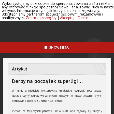
Wykorzystujemy pliki cookie do spersonalizowania treści i reklam,
aby oferować funkcje społecznościowe i analizować ruch w nasze
witrynie. Informacje o tym, jak korzystasz z naszej witryny,
udostępniamy partnerom społecznościowym, reklamowym i
analitycznym.
Zobacz szczegóły
|
Akceptuj
|
Decline
SHOW MENU
Artykuł
Derby na początek superligi…
W minioną niedzielę wystartowały kręglarskie rozgrywki superligowe.
Nasze drużyny zagrały we Wronkach, mężczyźni w meczu „wewnętrznym”
derbowym a kobiety z Czarną Kulą Poznań.
Pierwsi na tory wyszli panowie. Już o 10:00 rano pojawiły się drużyny