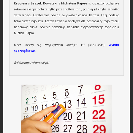
Krugiem
a
Leszek Kowalski
z
Michałem Pajorem
. Krzysztof podejmuje
rękawice ale gra dobrze tylko przez półtora toru, później już chyba zabrakło
determinacji. Ostatecznie pewne zwycięstwo odnosi Bartosz Krug, oddając
tylko ostatniego seta. Leszek Kowalski zdobywa dla gospodarzy tego meczu
honorowy punkt, pewnie pokonując słabiutko dysponowanego tego dnia
Michała Pajora.
Mecz kończy się zwycięstwem „dwójki” 1:7 (3224-3308).
Wyniki
szczegółowe
.
źródło: http://9wronki.pl/