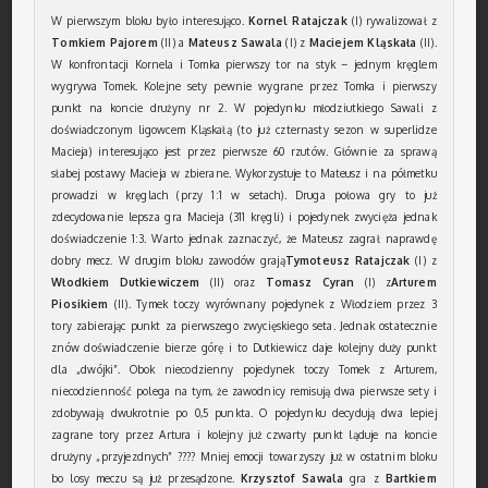
W pierwszym bloku było interesująco.
Kornel Ratajczak
(I) rywalizował z
Tomkiem Pajorem
(II) a
Mateusz Sawala
(I) z
Maciejem Kląskała
(II).
W konfrontacji Kornela i Tomka pierwszy tor na styk – jednym kręglem
wygrywa Tomek. Kolejne sety pewnie wygrane przez Tomka i pierwszy
punkt na koncie drużyny nr 2. W pojedynku młodziutkiego Sawali z
doświadczonym ligowcem Kląskałą (to już czternasty sezon w superlidze
Macieja) interesująco jest przez pierwsze 60 rzutów. Głównie za sprawą
słabej postawy Macieja w zbierane. Wykorzystuje to Mateusz i na półmetku
prowadzi w kręglach (przy 1:1 w setach). Druga połowa gry to już
zdecydowanie lepsza gra Macieja (311 kręgli) i pojedynek zwycięża jednak
doświadczenie 1:3. Warto jednak zaznaczyć, że Mateusz zagrał naprawdę
dobry mecz. W drugim bloku zawodów grają
Tymoteusz Ratajczak
(I) z
Włodkiem Dutkiewiczem
(II) oraz
Tomasz Cyran
(I) z
Arturem
Piosikiem
(II). Tymek toczy wyrównany pojedynek z Włodziem przez 3
tory zabierając punkt za pierwszego zwycięskiego seta. Jednak ostatecznie
znów doświadczenie bierze górę i to Dutkiewicz daje kolejny duży punkt
dla „dwójki”. Obok niecodzienny pojedynek toczy Tomek z Arturem,
niecodzienność polega na tym, że zawodnicy remisują dwa pierwsze sety i
zdobywają dwukrotnie po 0,5 punkta. O pojedynku decydują dwa lepiej
zagrane tory przez Artura i kolejny już czwarty punkt ląduje na koncie
drużyny „przyjezdnych” ???? Mniej emocji towarzyszy już w ostatnim bloku
bo losy meczu są już przesądzone.
Krzysztof Sawala
gra z
Bartkiem