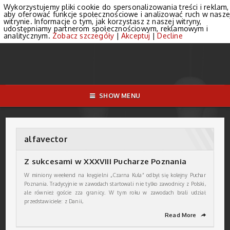
Wykorzystujemy pliki cookie do spersonalizowania treści i reklam,
aby oferować funkcje społecznościowe i analizować ruch w nasze
witrynie. Informacje o tym, jak korzystasz z naszej witryny,
udostępniamy partnerom społecznościowym, reklamowym i
analitycznym.
Zobacz szczegóły
|
Akceptuj
|
Decline
SHOW MENU
alfavector
Z sukcesami w XXXVIII Pucharze Poznania
W miniony weekend na kręgielni „Czarna Kula” odbył się kolejny Puchar
Poznania. Tradycyjnie w zawodach startowali nie tylko zawodnicy z Polski,
ale również goście zza granicy. W tym roku w zawodach brali udział
przedstawiciele: z Danii,
Read More
➦