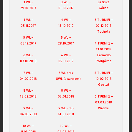
3 WL –
3 WL –
Łaziska
29.10.2017
01.10.2017
Górne
4 WL –
4 WL –
3 TURNIEJ –
05.11.2017
15.10.2017
02.12.2017
Tuchola
5 WL –
5 WL –
03.12.2017
29.10.2017
4 TURNIEJ –
13.01.2018
6 WL –
6 WL –
Tarnowo
07.01.2018
05.11.2017
Podgórne
7 WL –
7 WL oraz
5 TURNIEJ –
04.02.2018
8WL (awansem)
10.02.2018
Gostyń
8 WL –
8 WL –
18.02.2018
07.01.2018
6 TURNIEJ –
03.03.2018
9 WL –
9 WL – 13-
Wronki
04.03.2018
14.01.2018
10 WL –
10 WL –
11.03.2018
04.02.2018