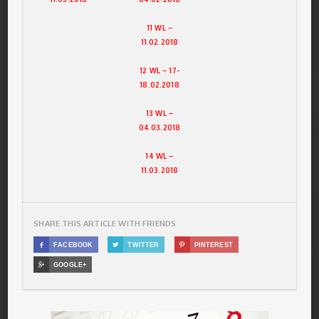
11 WL –
11.02.2018
12 WL – 17-
18.02.2018
13 WL –
04.03.2018
14 WL –
11.03.2018
SHARE THIS ARTICLE WITH FRIENDS

FACEBOOK

TWITTER

PINTEREST

GOOGLE+