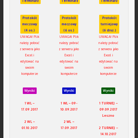
Terminarz
Terminarz
Terminarz
Protokół
Protokół
Protokół
meczowy
meczowy
turniejowy
(4 os.)
(6 os.)
(6 druż.)
UWAGA! Plik
UWAGA! Plik
UWAGA! Plik
należy pobrać
należy pobrać
należy pobrać
z serwera jako
z serwera jako
z serwera jako
Excel i
Excel i
Excel i
edytować na
edytować na
edytować na
swoim
swoim
swoim
komputerze
komputerze
komputerze
Wyniki
Wyniki
Wyniki
1 WL –
1 WL – 09-
1 TURNIEJ –
17.09.2017
10.09.2017
09.09.2017
Leszno
2 WL –
2 WL –
01.10.2017
17.09.2017
2 TURNIEJ –
14.10.2017