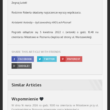
Żegnaj Lutek!
Rodzinie Roberta składamy najszczersze wyrazy współczucia.
Koleżanki i koledzy – byli zawodnicy KKS Lech Poznań
Pogrzeb odbędzie się 5 kwietnia 2022 r. (wtorek) o godz. 10.40 na
cmentarzu Miłostowo w Poznaniu (kaplica od strony ul. Warszawskiej).
SHARE THIS ARTICLE WITH FRIENDS

FACEBOOK

TWITTER

PINTEREST

GOOGLE+
Similar Articles
Wspomnienie
W dniu 16 marca 2026 r.o godz. 10.00 na cmentarzu w Miłostowie przy ul.
Gnieźnieńskiej w Poznaniu pożegnamy naszą koleżankęś.p.