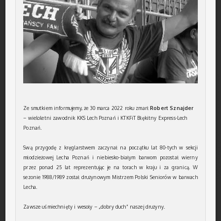
Ze smutkiem informujemy, że 30 marca 2022 roku zmarł
Robert Sznajder
– wieloletni zawodnik KKS Lech Poznań i KTKFiT Błękitny Express-Lech
Poznań.
Swą przygodę z kręglarstwem zaczynał na początku lat 80-tych w sekcji
młodzieżowej Lecha Poznań i niebiesko-białym barwom pozostał wierny
przez ponad 25 lat reprezentując je na torach w kraju i za granicą. W
sezonie 1988/1989 został drużynowym Mistrzem Polski Seniorów w barwach
Lecha.
Zawsze uśmiechnięty i wesoły – „dobry duch” naszej drużyny.