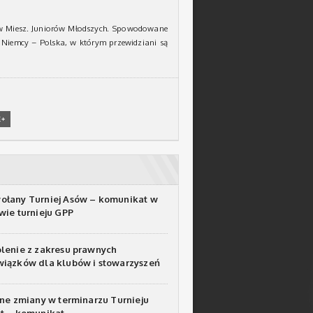
ów Miesz. Juniorów Młodszych. Spowodowane
 Niemcy – Polska, w którym przewidziani są
E+
łany Turniej Asów – komunikat w
wie turnieju GPP
lenie z zakresu prawnych
iązków dla klubów i stowarzyszeń
tne zmiany w terminarzu Turnieju