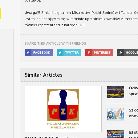
dostawcę.
Uwaga!!!
Zmienił się termin Mistrzostw Polski Sprintów i Tandem
jest to nakładającym się w terminie uprzednim zawodów z meczem
również reprezentanci z kategorii U18.
SHARE THIS ARTICLE WITH FRIENDS

FACEBOOK

TWITTER

PINTEREST

GOOGL
Similar Articles
Odwo
spra
Szko
obow
Isto