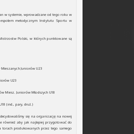
an w systemie, wprowadzane od tego roku w
zespołem metodycznym Instytutu Sportu w
Mistrzostw Polski, w których punktowane są
w Mieszanych Juniorów U23
uniorów U23
ów Miesz. Juniorów Młodszych U18
 (ind., pary, druż.)
decydowaliśmy się na organizację na nowej
e również aby jak najlepiej przygotować do
na torach produkowanych przez tego samego