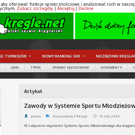
 aby oferować funkcje społecznościowe i analizować ruch w naszej wi
tycznym.
Zobacz szczegóły
|
Akceptuj
|
Decline
LE TURNIEJÓW
NOWY RANKING SKK
NIEZBĘDNIK KRĘGLA
LINKI
TYPER
SPRAWY SĘDZIOWSKIE
DOKUMENTY
Artykuł
Zawody w Systemie Sportu Młodzieżow
admin
Komunikaty PZKręgl.
01.luty 2024
W załączeniu regulamin Systemu Sportu Młodzieżowego dla kręglar