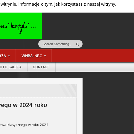
trynie. Informacje o tym, jak korzystasz z naszej witryny,
RZA
WNBA-NBC
FOTO GALERIA
KONTAKT
ego w 2024 roku
stwa klasycznego w roku 2024.