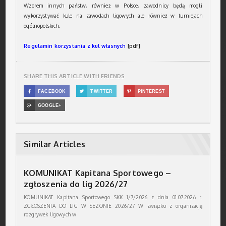
Wzorem innych państw, również w Polsce, zawodnicy będą mogli
wykorzystywać kule na zawodach ligowych ale również w turniejach
ogólnopolskich.
Regulamin korzystania z kul własnych
[pdf]
SHARE THIS ARTICLE WITH FRIENDS

FACEBOOK

TWITTER

PINTEREST

GOOGLE+
Similar Articles
KOMUNIKAT Kapitana Sportowego –
zgłoszenia do lig 2026/27
KOMUNIKAT Kapitana Sportowego SKK 1/7/2026 z dnia 01.07.2026 r.
ZGŁOSZENIA DO LIG W SEZONIE 2026/27 W związku z organizacją
rozgrywek ligowych w