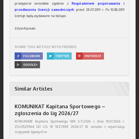
przesyłanie wniosków zgodnie z
Regulaminem przyznawania i
przedłużania licencji zawodniczych
przed 28.07.2019 r. Po 10.08.2019
licencje będą wydawane na bieżąco.
Edyta Kląskała
SHARE THIS ARTICLE WITH FRIENDS

FACEBOOK

TWITTER

PINTEREST

GOOGLE+
Similar Articles
KOMUNIKAT Kapitana Sportowego –
zgłoszenia do lig 2026/27
KOMUNIKAT Kapitana Sportowego SKK 1/7/2026 z dnia 01.07.2026 r.
ZGŁOSZENIA DO LIG W SEZONIE 2026/27 W związku z organizacją
rozgrywek ligowych w