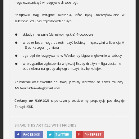
mogą uczestniczyć w rozgrywkach superligi.
Rozgrywki mają wstępne założenia, które będą uszczegółowione w
zależności od ilości zgłoszonych drużyn:
składy mieszane (damsko-męskie) 4-osobowe
w lidze będą mogli uczestniczyć kobiety i mężczyźni z licencją A
i B od kategorii juniora
liga będzie rozgrywana w Weekendy Ligowe, głównie w soboty
w przypadku zgłoszenia większej liczby drużyn – liga zostanie
podzielona na grupy aby ograniczyć liczbę kolejek.
Zgłoszenia oraz ewentualne uwagi prosimy kierować na adres mailowy:
Mateusz.Klaskala@gmail.com
Czekamy
do 15.09.2023 r.
po czym przedstawimy propozycję pod decyzję
Zarządu SKK.
SHARE THIS ARTICLE WITH FRIENDS

FACEBOOK

TWITTER

PINTEREST