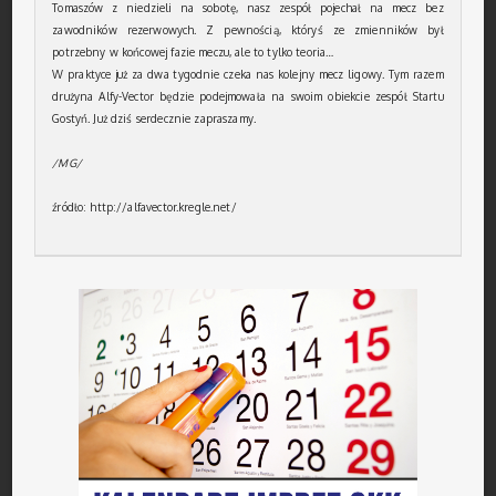
Tomaszów z niedzieli na sobotę, nasz zespół pojechał na mecz bez
zawodników rezerwowych. Z pewnością, któryś ze zmienników był
potrzebny w końcowej fazie meczu, ale to tylko teoria…
W praktyce już za dwa tygodnie czeka nas kolejny mecz ligowy. Tym razem
drużyna Alfy-Vector będzie podejmowała na swoim obiekcie zespół Startu
Gostyń. Już dziś serdecznie zapraszamy.
/MG/
źródło: http://alfavector.kregle.net/