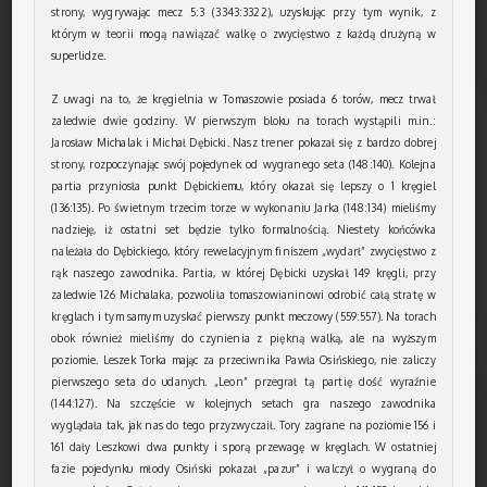
strony, wygrywając mecz 5:3 (3343:3322), uzyskując przy tym wynik, z
którym w teorii mogą nawiązać walkę o zwycięstwo z każdą drużyną w
superlidze.
Z uwagi na to, że kręgielnia w Tomaszowie posiada 6 torów, mecz trwał
zaledwie dwie godziny. W pierwszym bloku na torach wystąpili m.in.:
Jarosław Michalak i Michał Dębicki. Nasz trener pokazał się z bardzo dobrej
strony, rozpoczynając swój pojedynek od wygranego seta (148:140). Kolejna
partia przyniosła punkt Dębickiemu, który okazał się lepszy o 1 kręgiel
(136:135). Po świetnym trzecim torze w wykonaniu Jarka (148:134) mieliśmy
nadzieję, iż ostatni set będzie tylko formalnością. Niestety końcówka
należała do Dębickiego, który rewelacyjnym finiszem „wydarł” zwycięstwo z
rąk naszego zawodnika. Partia, w której Dębicki uzyskał 149 kręgli, przy
zaledwie 126 Michalaka, pozwoliła tomaszowianinowi odrobić całą stratę w
kręglach i tym samym uzyskać pierwszy punkt meczowy (559:557). Na torach
obok również mieliśmy do czynienia z piękną walką, ale na wyższym
poziomie. Leszek Torka mając za przeciwnika Pawła Osińskiego, nie zaliczy
pierwszego seta do udanych. „Leon” przegrał tą partię dość wyraźnie
(144:127). Na szczęście w kolejnych setach gra naszego zawodnika
wyglądała tak, jak nas do tego przyzwyczaił. Tory zagrane na poziomie 156 i
161 dały Leszkowi dwa punkty i sporą przewagę w kręglach. W ostatniej
fazie pojedynku młody Osiński pokazał „pazur” i walczył o wygraną do