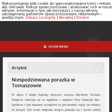
Wykorzystujemy pliki cookie do spersonalizowania treści i reklam,
aby oferować funkcje społecznościowe i analizować ruch w nasze
witrynie. Informacje o tym, jak korzystasz z naszej witryny,
udostępniamy partnerom społecznościowym, reklamowym i
analitycznym.
Zobacz szczegóły
|
Akceptuj
|
Decline
SHOW MENU
Artykuł
Niespodziewana porażka w
Tomaszowie
W meczu 5 kolejki Superligi Mężczyzn drużyna Alfy-Vector Tarnowo
Podgórne zmierzyła się na wyjeździe z zespołem Pilicy Tomaszów Maz.
Spotkania z tym zespołem, szczególnie na tym obiekcie, nigdy nie należały
do łatwych. Tym razem miejscowa drużyna pokazała się z bardzo dobrej