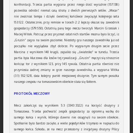
konfrontacji. Trzecia partia wygrana przez niego dość wyraźnie (157:138)
pozwoliła odrobić niemal całą stratę z dwóch pierwszych setów. „Mocar”
nie zwalniał tempa i dzięki świetnej końcówce zwyciężył kolejnego seta
153:122. Ostatecznie, przy remisie w torach 2:2 lepszy okazał się zawodnik
gospodarzy (579:550). Ostatnią parę tego meczu tworzyli Marcin Grzesiak i
Maciej Witek. Patrząc przez pryzmat ostatnich startów można było liczyć, iż
„Gruzin” zagra na swoim poziomie. Niestety gra naszego zawodnika już od
początku nie wyglądała zbyt dobrze. Po wygranym drugim secie przez
Marcina z wynikiem 140 kręgli, zapaliło się „światełko” w tunelu. Trzecia
partia była kluczowa dla losów tej rywalizacji. „Gruzin” męczył się strasznie
kończąc tor z wynikiem 123, przy 145 rywala. Ostatnia partia również nie
przyniosła żadnej zmiany w grze naszego zawodnika, a wygrana Witka
(3:1) 552:528, dała kolejny punkt miejscowej drużynie. Tym samym porażka
naszego zespołu na tomaszowskim obiekcie stała się faktem.
PROTOKÓŁ MECZOWY
Mecz zakończył się wynikiem 5:3 (3343:3322) na korzyść drużyny z
Tomaszowa. Trzeba pochwalić zespół gospodarzy za ogromną walkę do
samego końca i wynik, którego dawno nie osiągnęli na swoim obiekcie.
Spotkanie było bardzo zacięte, a wiele pojedynków trzymało w napięciu do
samego końca. Szkoda, że na mecz przełożony z inicjatywy drużyny Pilicy