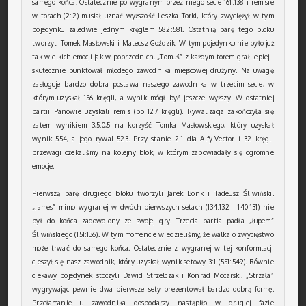
samego końca. Ostatecznie po wygranym przez niego secie 161:138 i remisie
w torach (2:2) musiał uznać wyższość Leszka Torki, który zwyciężył w tym
pojedynku zaledwie jednym kręglem 582:581. Ostatnią parę tego bloku
tworzyli Tomek Masłowski i Mateusz Goździk. W tym pojedynku nie było już
tak wielkich emocji jak w poprzednich. „Tomuś” z każdym torem grał lepiej i
skutecznie punktował młodego zawodnika miejscowej drużyny. Na uwagę
zasługuje bardzo dobra postawa naszego zawodnika w trzecim secie, w
którym uzyskał 156 kręgli, a wynik mógł być jeszcze wyższy. W ostatniej
partii Panowie uzyskali remis (po 127 kręgli). Rywalizacja zakończyła się
zatem wynikiem 3,5:0,5 na korzyść Tomka Masłowskiego, który uzyskał
wynik 554, a jego rywal 523. Przy stanie 2:1 dla Alfy-Vector i 32 kręgli
przewagi czekaliśmy na kolejny blok, w którym zapowiadały się ogromne
emocje.
Pierwszą parę drugiego bloku tworzyli Jarek Bonk i Tadeusz Śliwiński.
„James” mimo wygranej w dwóch pierwszych setach (134:132 i 140:131) nie
był do końca zadowolony ze swojej gry. Trzecia partia padła „łupem”
Śliwińskiego (151:136). W tym momencie wiedzieliśmy, że walka o zwycięstwo
może trwać do samego końca. Ostatecznie z wygranej w tej konformtacji
cieszył się nasz zawodnik, który uzyskał wynik setowy 3:1 (551:549). Równie
ciekawy pojedynek stoczyli Dawid Strzelczak i Konrad Mocarski. „Strzała”
wygrywając pewnie dwa pierwsze sety prezentował bardzo dobrą formę.
Przełamanie u zawodnika gospodarzy nastąpiło w drugiej fazie