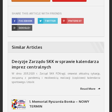
SHARE THIS ARTICLE WITH FRIENDS

FACEBOOK

TWITTER

PINTEREST

GOOGLE+
Similar Articles
Decyzje Zarządu SKK w sprawie kalendarza
imprez centralnych
W dniu 20.11.2020 r. Zarząd SKK PZKręgl. omawiał aktualną sytuację,
związaną z pandemią i możliwością realizacji (częściowo) kalendarza
sportowego. Ustalił
Read More
➦
1. Memoriał Ryszarda Bonka – NOWY
TERMIN