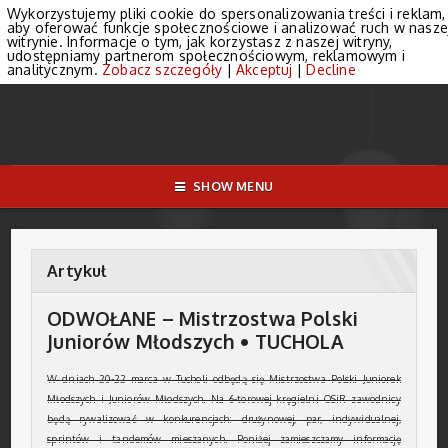
Wykorzystujemy pliki cookie do spersonalizowania treści i reklam,
aby oferować funkcje społecznościowe i analizować ruch w nasze
witrynie. Informacje o tym, jak korzystasz z naszej witryny,
udostępniamy partnerom społecznościowym, reklamowym i
analitycznym.
Zobacz szczegóły
|
Akceptuj
|
Decline
SHOW MENU
Artykuł
ODWOŁANE – Mistrzostwa Polski
Juniorów Młodszych • TUCHOLA
W dniach 20-22 marca w Tucholi odbędą się Mistrzostwa Polski Juniorek
Młodszych i Juniorów Młodszych. Na 6-torowej kręgielni OSiR zawodnicy
będą rywalizować w konkurencjach: drużynowej, par, indywidualnej,
sprintów i tandemów mieszanych. Poniżej zamieszczamy informację