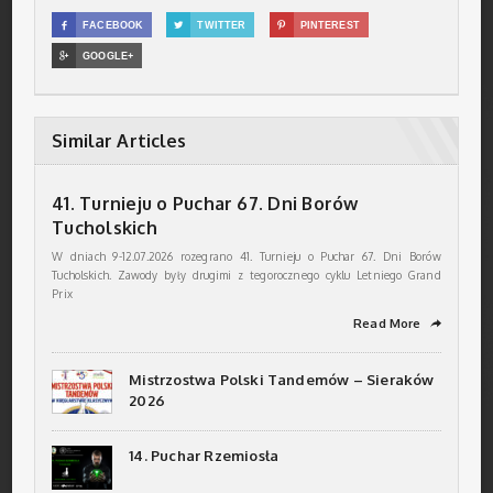

FACEBOOK

TWITTER

PINTEREST

GOOGLE+
Similar Articles
41. Turnieju o Puchar 67. Dni Borów
Tucholskich
W dniach 9-12.07.2026 rozegrano 41. Turnieju o Puchar 67. Dni Borów
Tucholskich. Zawody były drugimi z tegorocznego cyklu Letniego Grand
Prix
Read More
➦
Mistrzostwa Polski Tandemów – Sieraków
2026
14. Puchar Rzemiosła