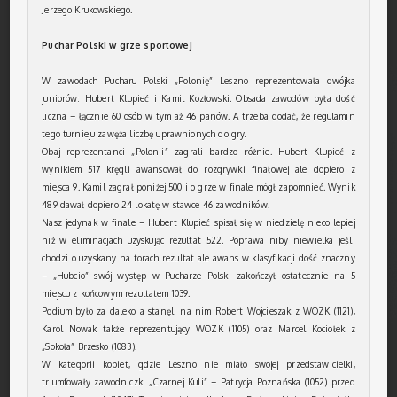
Jerzego Krukowskiego.
Puchar Polski w grze sportowej
W zawodach Pucharu Polski „Polonię” Leszno reprezentowała dwójka
juniorów: Hubert Klupieć i Kamil Kozłowski. Obsada zawodów była dość
liczna – łącznie 60 osób w tym aż 46 panów. A trzeba dodać, że regulamin
tego turnieju zawęża liczbę uprawnionych do gry.
Obaj reprezentanci „Polonii” zagrali bardzo różnie. Hubert Klupieć z
wynikiem 517 kręgli awansował do rozgrywki finałowej ale dopiero z
miejsca 9. Kamil zagrał poniżej 500 i o grze w finale mógł zapomnieć. Wynik
489 dawał dopiero 24 lokatę w stawce 46 zawodników.
Nasz jedynak w finale – Hubert Klupieć spisał się w niedzielę nieco lepiej
niż w eliminacjach uzyskując rezultat 522. Poprawa niby niewielka jeśli
chodzi o uzyskany na torach rezultat ale awans w klasyfikacji dość znaczny
– „Hubcio” swój występ w Pucharze Polski zakończył ostatecznie na 5
miejscu z końcowym rezultatem 1039.
Podium było za daleko a stanęli na nim Robert Wojcieszak z WOZK (1121),
Karol Nowak także reprezentujący WOZK (1105) oraz Marcel Kociołek z
„Sokoła” Brzesko (1083).
W kategorii kobiet, gdzie Leszno nie miało swojej przedstawicielki,
triumfowały zawodniczki „Czarnej Kuli” – Patrycja Poznańska (1052) przed