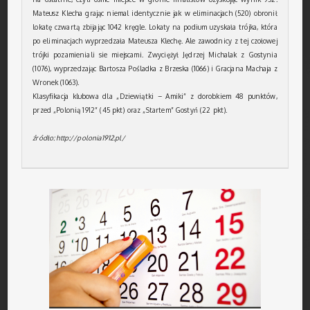
Mateusz Klecha grając niemal identycznie jak w eliminacjach (520) obronił
lokatę czwartą zbijając 1042 kręgle. Lokaty na podium uzyskała trójka, która
po eliminacjach wyprzedzała Mateusza Klechę. Ale zawodnicy z tej czołowej
trójki pozamieniali sie miejscami. Zwyciężył Jędrzej Michalak z Gostynia
(1076), wyprzedzając Bartosza Pośladka z Brzeska (1066) i Gracjana Machaja z
Wronek (1063).
Klasyfikacja klubowa dla „Dziewiątki – Amiki” z dorobkiem 48 punktów,
przed „Polonią 1912” (45 pkt) oraz „Startem” Gostyń (22 pkt).
źródło: http://polonia1912.pl/