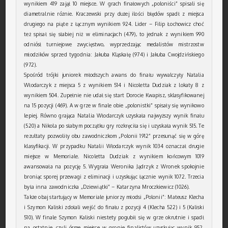
wynikiem 419 zajął 10 miejsce. W grach finałowych „poloniści” spisali się
diametralnie różnie. Kraczewski przy dużej ilości błędów spadł z miejsca
drugiego na piąte z łącznym wynikiem 924. Lider – Filip Łochowicz choć
też spisał się słabiej niż w eliminacjach (479), to jednak z wynikiem 990
odniósł turniejowe zwycięstwo, wyprzedzając medalistów mistrzostw
młodzików sprzed tygodnia: Jakuba Kląskałę (974) i Jakuba Cwojdzińskiego
(972).
Spośród trójki juniorek młodszych awans do finału wywalczyły Natalia
Włodarczyk z miejsca 5 z wynikiem 514 i Nicoletta Dudziak z lokaty 8 z
wynikiem 504. Zupełnie nie udał się start Dorocie Kwapisz, sklasyfikowanej
na 15 pozycji (469). A w grze w finale obie „polonistki” spisały się wynikowo
lepiej. Równo grająca Natalia Włodarczyk uzyskała najwyższy wynik finału
(520) a Nikola po słabym początku gry rozkręciła się i uzyskała wynik 515. Te
rezultaty pozwoliły obu zawodniczkom „Polonii 1912” przesunąć się w górę
klasyfikacji. W przypadku Natalii Włodarczyk wynik 1034 oznaczał drugie
miejsce w Memoriale. Nicoletta Dudziak z wynikiem końcowym 1019
awansowała na pozycję 5. Wygrała Weronika Jądrzyk z Wronek spokojnie
broniąc sporej przewagi z eliminacji i uzyskując łącznie wynik 1072. Trzecia
była inna zawodniczka „Dziewiątki” – Katarzyna Mroczkiewicz (1026).
Także obaj startujący w Memoriale juniorzy młodsi „Polonii”: Mateusz Klecha
i Szymon Kaliski zdołali wejść do finału z pozycji 4 (Klecha 522) i 5 (Kaliski
510). W finale Szymon Kaliski niestety pogubił się w grze okrutnie i spadł
na ostatnie, czyli ósme miejsce w gronie finalistów uzyskując wynik 952.