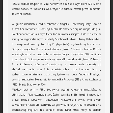
(656) a podium uzupełniła Maja Karpowicz z Łazisk z wynikiem 625. Można
jeszcze dodać, że Weronika Gbiorczyk nie odczuła stresu przed kamerami
Telewizji Poznań.
W grupie młodziczek, pod nieobecność Angeliki Ciszewskiej, liczyliśmy na
sukces Ani Łochowicz. Sukces był blisko ale skończyło się na miejscu drugim.
Po eliminacjach Ania z wynikiem 466 zajmowała miejsce 3 ale z niewielką
stratą do wyprzedzajacych ją Marty Stachowiak (474) i Anny Babraj (472).
Przewaga nad czwartą Angeliką Przybysz (437) wydawała się bezpieczna.
Druga z grających w Poznaniu młodziczek „Polonii” Leszno – Marika Dudzik
zakończyła udział w zawodach na miejscu ósmym z wynikiem 384. W finale
przez dwa i pół toru gra układała się po myśli zawodniczki „Polonii” Leszno
Anny Łochowicz, która wysforowała się na prowadzenie. Niestety od
zbiórek na trzecim torze Ania przestała sobie radzić i ostatecznie przy
słabym torze ostatnim straciła zwycięstwo na rzecz Angeliki Przybysz.
Wyniki medalistek Memoriału to: Angelika Przybysz (918), Anna Łochowicz
(915) i Marta Stachowiak 906).
Młodszy brat Ani – Filip Łochowicz wygrał kategorię młodzików. W
eliminacjach Filip ustanowił „życiówkę” wynikiem 516 kręgli i prowadził
przed kolegą klubowym Mateuszem Kraczewskim (499). Tym dwom
zawodnikom należą się pochwały za grę w eliminacjach. Za to zupełnie na
poznańskiej kręgielni nie poradził sobie Karol Kube, który ze słabym