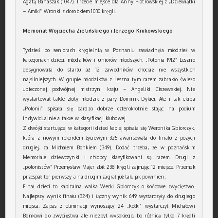
Agatą Banaszak (1047). Trzecie miejsce dla Anny Piotrowskiej z „Dziewiątki
– Amiki” Wronki z dorobkiem 1030 kręgli.
Memoriał Wojciecha Zielińskiego i Jerzego Krukowskiego
Tydzień po seniorach kręgielnią w Poznaniu zawładnęła młodzież w
kategoriach dzieci, młodzików i juniorów młodszych. „Polonia 1912” Leszno
desygnowała do startu aż 12 zawodników chociaż nie wszystkich
najsilniejszych. W grupie młodzików z Leszna tym razem zabrakło świeżo
upieczonej podwójnej mistrzyni kraju – Angeliki Ciszewskiej. Nie
wystartował także złoty młodzik z pary Dominik Dykier. Ale i tak ekipa
„Polonii” spisała się bardzo dobrze czterokrotnie stając na podium
indywidualnie a także w klasyfikacji klubowej
.
Z dwójki startującej w kategorii dzieci lepiej spisała się Weronika Gbiorczyk,
która z nowym rekordem życiowym 325 awansowała do finału z pozycji
drugiej, za Michałem Bonkiem (349). Dodać trzeba, że w poznańskim
Memoriale dziewczynki i chłopcy klasyfikowani są razem. Drugi z
„polonistów” Przemysław Majer zbił 238 kręgli zajmując 12 miejsce. Przemek
przespał tor pierwszy a na drugim zagrał już tak, jak powinien.
Finał dzieci to kapitalna walka Werki Gbiorczyk o końcowe zwycięstwo.
Najlepszy wynik finału (324) i łączny wynik 649 wystarczyły do drugiego
miejsca. Zapas z eliminacji wynoszący 24 „kołki” wystarczył Michałowi
Bonkowi do zwycięstwa ale niezbyt wysokiego, bo różnicą tylko 7 kręgli